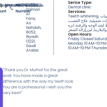
Serice Type:
8
hlaroseclinic.com
+966114222213
7958
ty
ting
Website
Phone
Location
Dental clinic
Salman
unt
Number
Services:
Al
Teeth whitening, علاج تسوس الأسنان, علاج أمراض اللثة والتركيبات
Farsi,
وات تجميلية, علاج العصب
An
 لشد الوجه والرقبة, ابره
Nahdah,
البلازما, ليزرإزالة الشعر
8052,
Open Hours:
Riyadh
Friday Closed Satur
13221,
Monday 10 AM–10 PM
Saudi
10 AM–10 PM Thursda
Arabia
"Thank you Dr. Murhaf for the great
work. You have made a great
difference with the way my teeth look.
You are a professional. I wish you the
very best!"