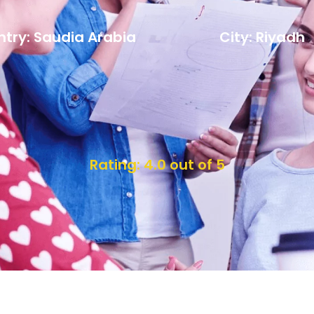
try: Saudia Arabia
City: Riyadh
Rating: 4.0 out of 5