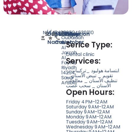
N/A
N/A
143
linktr.ee
+966504636910
Abu
Doctor
Speciality
Rating
Website
Phone
Location
Oubaidah
Name
Count
Number
Ibn
Serice Type:
Al
Jarrah,
Dental clinic
Al
Services:
Fayha,
Riyadh
ابتسامة هوليود _تركيبات _
14254,
تقويم _ تبيض الأسنان _
Saudi
تنظيف الأسنان _ معالجات
Arabia
الأسنان _ سحب عصب
Open Hours:
Friday 4 PM–12 AM
Saturday 9 AM–12 AM
Sunday 9 AM–12 AM
Monday 9 AM–12 AM
Tuesday 9 AM–12 AM
Wednesday 9 AM–12 AM
Thursday 9 AM–12 AM